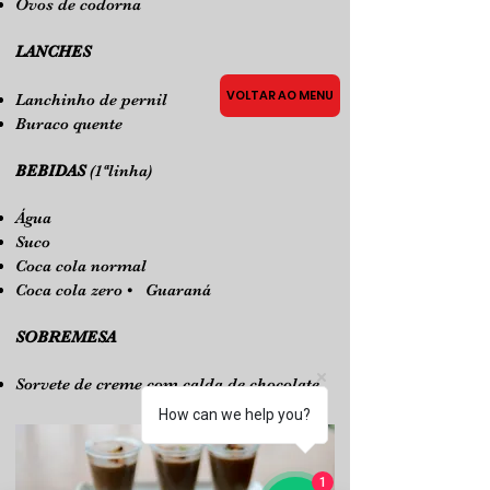
Ovos de codorna
LANCHES
VOLTAR AO MENU
Lanchinho de pernil
Buraco quente
BEBIDAS
(1ªlinha)
Água
Suco
Coca cola normal
Coca cola zero • Guaraná
SOBREMESA
Sorvete de creme com calda de chocolate
How can we help you?
1